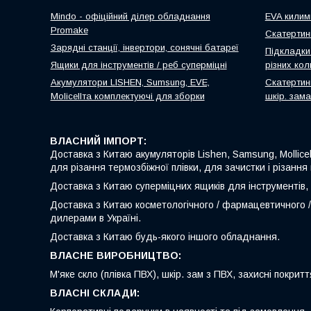
Mindo - офіційний ділер обладнання
EVA килимк
Promake
Скатертин
Зарядні станції, інвертори, сонячні батареї
Підкладки 
Ящики для інструментів / реб суперміцні
різних кол
Акумулятори LISHEN, Sumsung, EVE,
Скатертини
Molicellта комплектуючі для зборки
шкір. зама
ВЛАСНИЙ ІМПОРТ:
Доставка з Китаю акумуляторів Lishen, Samsung, Mollice
для різання термозбіжної плівки, для зачистки і різанн
Доставка з Китаю суперміцних ящиків для інструментів, 
Доставка з Китаю косметологічного / фармацевтичного 
дилерами в Україні.
Доставка з Китаю будь-якого іншого обладнання.
ВЛАСНЕ ВИРОБНИЦТВО:
М'яке скло (плівка ПВХ), шкір. зам з ПВХ, захисні покритт
ВЛАСНІ СКЛАДИ: