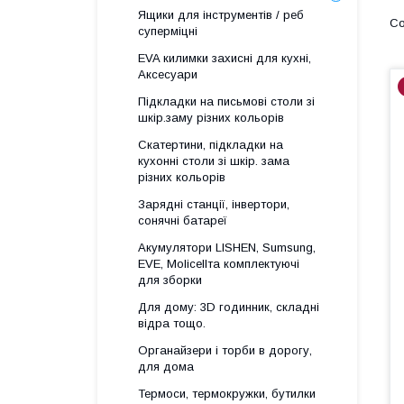
Ящики для інструментів / реб
суперміцні
EVA килимки захисні для кухні,
Аксесуари
Підкладки на письмові столи зі
шкір.заму різних кольорів
Скатертини, підкладки на
кухонні столи зі шкір. зама
різних кольорів
Зарядні станції, інвертори,
сонячні батареї
Акумулятори LISHEN, Sumsung,
EVE, Molicellта комплектуючі
для зборки
Для дому: 3D годинник, складні
відра тощо.
Органайзери і торби в дорогу,
для дома
Термоси, термокружки, бутилки