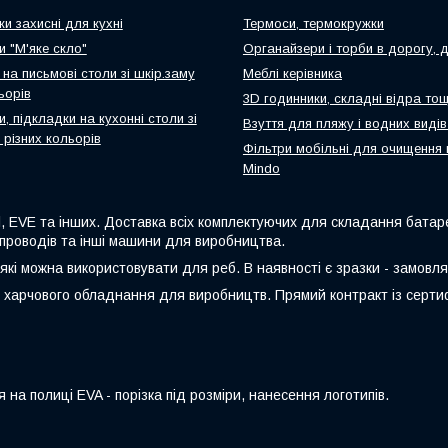
и захисні для кухні
Термоси, термокружки
и "М'яке скло"
Органайзери і торби в дорогу, 
на письмові столи зі шкір.заму
Меблі керівника
ьорів
3D годинники, складні відра то
, підкладки на кухонні столи зі
Взуття для пляжу і водних видів
 різних кольорів
Фільтри мобільні для очищення
Mindo
l, EVE та інших. Доставка всіх комплектуючих для складання батаре
я проводів та інші машини для виробництва.
які можна використовувати для реб. В наявності є зразки - замовля
/ харчового обладнання для виробництв. Прямий контракт із серт
я на полиці EVA - порізка під розміри, нанесення логотипів.