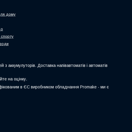
для дому
що
 спорту
 води
й з аккумулуторів. Доставка напівавтоматів і автоматів
йте на оцінку.
ифікованим в ЄС виробником обладнання Promake - ми є