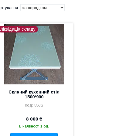
Ліквідація складу
Скляний кухонний стіл
1500*900
853S
8 000 ₴
В наявності 1 од.