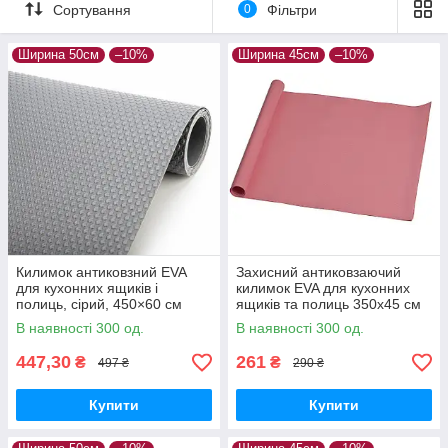
Сортування
0
Фільтри
Ширина 50см
–10%
Ширина 45см
–10%
Килимок антиковзний EVA
Захисний антиковзаючий
для кухонних ящиків і
килимок EVA для кухонних
полиць, сірий, 450×60 см
ящиків та полиць 350х45 см
Рожевий
В наявності 300 од.
В наявності 300 од.
447,30
261
₴
₴
497 ₴
290 ₴
Купити
Купити