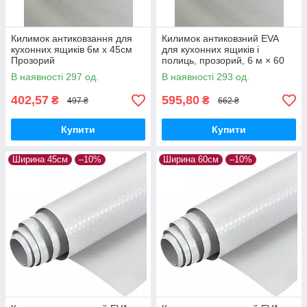
Килимок антиковзання для
Килимок антиковзний EVA
кухонних ящиків 6м х 45см
для кухонних ящиків і
Прозорий
полиць, прозорий, 6 м × 60
см (600×60 см)
В наявності 297 од.
В наявності 293 од.
402,57
595,80
₴
₴
497 ₴
662 ₴
Купити
Купити
Ширина 45см
–10%
Ширина 60см
–10%