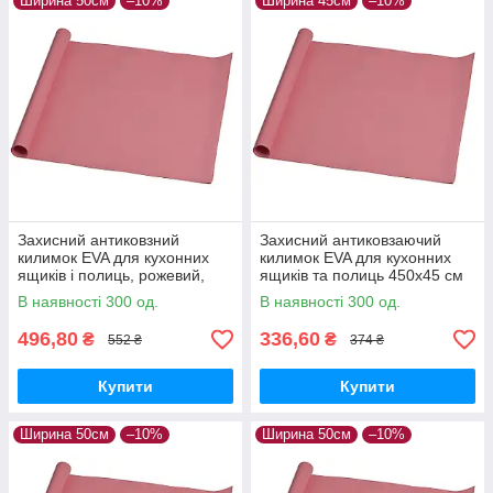
Ширина 50см
–10%
Ширина 45см
–10%
Захисний антиковзний
Захисний антиковзаючий
килимок EVA для кухонних
килимок EVA для кухонних
ящиків і полиць, рожевий,
ящиків та полиць 450х45 см
600×50 см
Рожевий
В наявності 300 од.
В наявності 300 од.
496,80
336,60
₴
₴
552 ₴
374 ₴
Купити
Купити
Ширина 50см
–10%
Ширина 50см
–10%