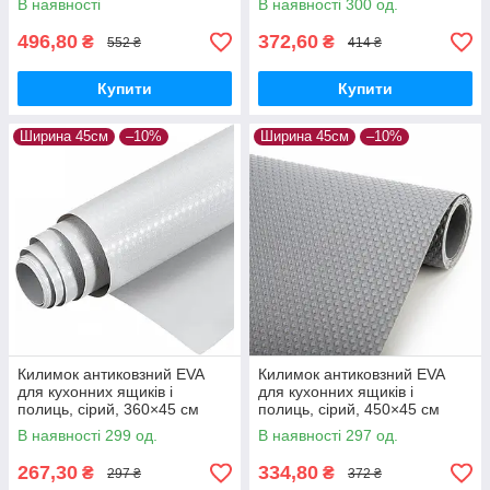
В наявності
В наявності 300 од.
496,80
372,60
₴
₴
552 ₴
414 ₴
Купити
Купити
Ширина 45см
–10%
Ширина 45см
–10%
Килимок антиковзний EVA
Килимок антиковзний EVA
для кухонних ящиків і
для кухонних ящиків і
полиць, сірий, 360×45 см
полиць, сірий, 450×45 см
В наявності 299 од.
В наявності 297 од.
267,30
334,80
₴
₴
297 ₴
372 ₴