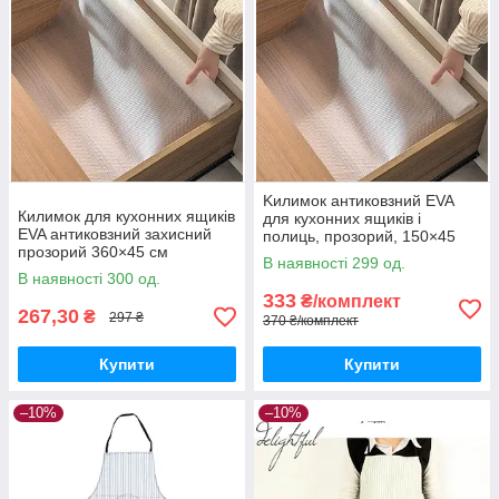
Kилимок антиковзний EVA
Килимок для кухонних ящиків
для кухонних ящиків і
EVA антиковзний захисний
полиць, прозорий, 150×45
прозорий 360×45 см
см, 3 шт.
В наявності 299 од.
В наявності 300 од.
333
₴/комплект
267,30
₴
297 ₴
370 ₴/комплект
Купити
Купити
–10%
–10%