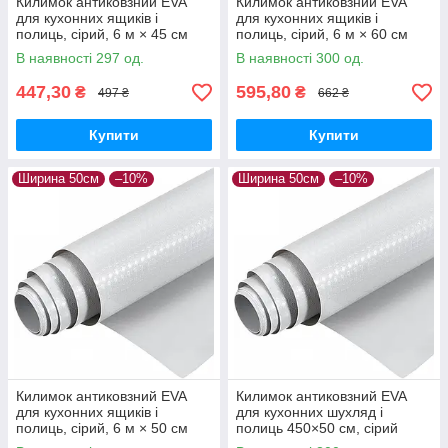
Килимок антиковзний EVA
Килимок антиковзний EVA
для кухонних ящиків і
для кухонних ящиків і
полиць, сірий, 6 м × 45 см
полиць, сірий, 6 м × 60 см
(600×45 см)
(600×60 см)
В наявності 297 од.
В наявності 300 од.
447,30
595,80
₴
₴
497 ₴
662 ₴
Купити
Купити
Ширина 50см
–10%
Ширина 50см
–10%
Килимок антиковзний EVA
Килимок антиковзний EVA
для кухонних ящиків і
для кухонних шухляд і
полиць, сірий, 6 м × 50 см
полиць 450×50 см, сірий
(600×50 см)