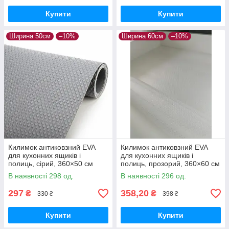
Купити
Купити
Ширина 50см
–10%
Ширина 60см
–10%
Килимок антиковзний EVA
Килимок антиковзний EVA
для кухонних ящиків і
для кухонних ящиків і
полиць, сірий, 360×50 см
полиць, прозорий, 360×60 см
В наявності 298 од.
В наявності 296 од.
297
358,20
₴
₴
330 ₴
398 ₴
Купити
Купити