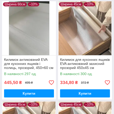
Ширина 60см
–10%
Ширина 45см
–10%
Килимок антиковзний EVA
Килимок для кухонних ящиків
для кухонних ящиків і
EVA антиковзний захисний
полиць, прозорий, 450×60 см
прозорий 450х45 см
В наявності 297 од.
В наявності 300 од.
445,50
334,80
₴
₴
495 ₴
372 ₴
Купити
Купити
Ширина 45см
–10%
Ширина 45см
–10%