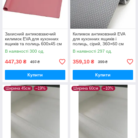
Захисний антиковзаючий
Килимок антиковзний EVA
килимок EVA для кухонних
для кухонних ящиків і
ящиків та полиць 600х45 см
полиць, сірий, 360×60 см
Рожевий
В наявності 300 од.
В наявності 297 од.
447,30
359,10
₴
₴
497 ₴
399 ₴
Купити
Купити
Ширина 45см
–19%
Ширина 60см
–10%