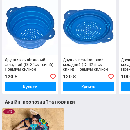
Друшляк силіконовий
Друшляк силіконовий
Друш
складний (D=24см, синій).
складний (D=32,5 см,
скла
Преміум силікон
синій). Преміум силікон
Прем
харчовий.
харчовий.
харч
120
120
100
₴
₴
Купити
Купити
Акційні пропозиції та новинки
–5%