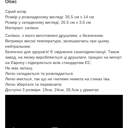
Опис
Сірий колір
Розмір у розкладеному вигляді: 26,5 см х 14 см
Розмір у складеному вигляді: 26,5 см х 3,5 см
Матеріал: силікон
Силікон, з якого виготовлені друшляки, є безпечним.
Витримує високі температури, залишаючись при цьому
нейтральним.
Безпечно для здоров'я! Є свідчення санепідемстанції. Також
завод, на якому виробляються ці друшлаги, працює на імпорт
на Європу і підкоряється всім стандартам ЄС.
Не має запаху.
Легко складається та розкладається.
Легко миється, так що не гнитиме немита на стиках їжа.
Легко зберігати та перевозити.
Доступні 3 розміри: 19см, 24см, 26,5см у діаметрі.