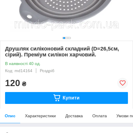
Друшляк силіконовий складний (D=26,5см,
сірий). Преміум силікон харчовий.
В наявності 40 од.
Код: md14164
Роздріб
120
₴
Купити
Опис
Характеристики
Доставка
Оплата
Умови п