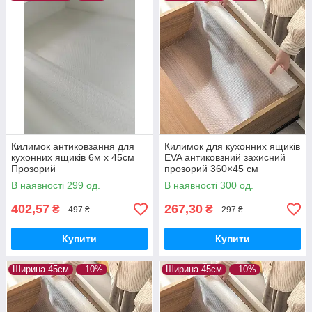
Килимок антиковзання для
Килимок для кухонних ящиків
кухонних ящиків 6м х 45см
EVA антиковзний захисний
Прозорий
прозорий 360×45 см
В наявності 299 од.
В наявності 300 од.
402,57
267,30
₴
₴
497 ₴
297 ₴
Купити
Купити
Ширина 45см
–10%
Ширина 45см
–10%