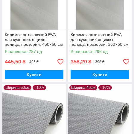
Килимок антиковзний EVA
Килимок антиковзний EVA
для кухонних ящиків і
для кухонних ящиків і
полиць, прозорий, 450×60 см
полиць, прозорий, 360×60 см
В наявності 297 од.
В наявності 296 од.
445,50
358,20
₴
₴
495 ₴
398 ₴
Купити
Купити
Ширина 50см
–10%
Ширина 45см
–10%