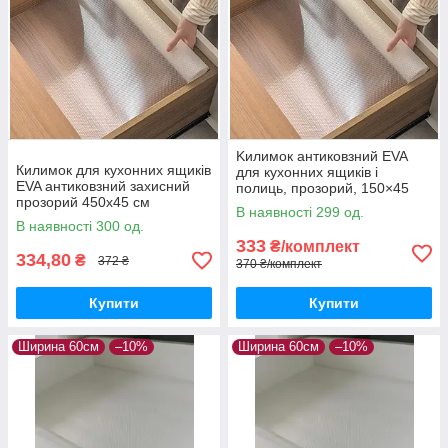
Kилимок антиковзний EVA
Килимок для кухонних ящиків
для кухонних ящиків і
EVA антиковзний захисний
полиць, прозорий, 150×45
прозорий 450х45 см
см, 3 шт.
В наявності 299 од.
В наявності 300 од.
333
₴/комплект
334,80
₴
372 ₴
370 ₴/комплект
Купити
Купити
Ширина 60см
–10%
Ширина 60см
–10%