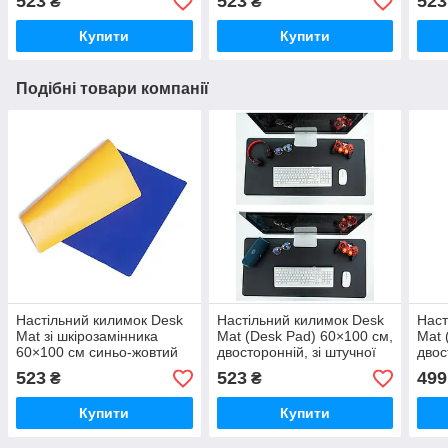
523
523
523
₴
₴
клавіатури та миші,
клавіатури та миші, 7
клав
сріблясто-біли
кольорів
зеле
Купити
Купити
Подібні товари компанії
Настільний килимок Desk
Настільний килимок Desk
Наст
Mat зі шкірозамінника
Mat (Desk Pad) 60×100 см,
Mat 
60×100 см синьо-жовтий
двосторонній, зі штучної
двос
двосторонній
шкіри, для ноутбука,
шкір
523
523
499
₴
₴
клавіатури та миші, 7
клав
кольорів
сріб
Купити
Купити