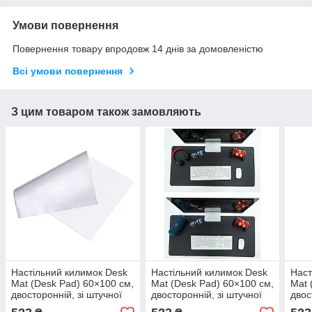
Умови повернення
Повернення товару впродовж 14 днів за домовленістю
Всі умови повернення
З цим товаром також замовляють
Настільний килимок Desk
Настільний килимок Desk
Наст
Mat (Desk Pad) 60×100 см,
Mat (Desk Pad) 60×100 см,
Mat 
двосторонній, зі штучної
двосторонній, зі штучної
двос
шкіри, для ноутбука,
шкіри, для ноутбука,
шкір