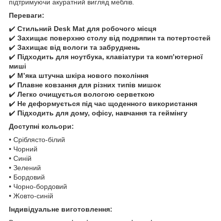
підтримуючи акуратний вигляд меблів.
Переваги:
✔️
Стильний Desk Mat для робочого місця
✔️
Захищає поверхню столу від подряпин та потертостей
✔️
Захищає від вологи та забруднень
✔️
Підходить для ноутбука, клавіатури та комп’ютерної
миші
✔️
М’яка штучна шкіра нового покоління
✔️
Плавне ковзання для різних типів мишок
✔️
Легко очищується вологою серветкою
✔️
Не деформується під час щоденного використання
✔️
Підходить для дому, офісу, навчання та геймінгу
Доступні кольори:
• Сріблясто-білий
• Чорний
• Синій
• Зелений
• Бордовий
• Чорно-бордовий
• Жовто-синій
Індивідуальне виготовлення: