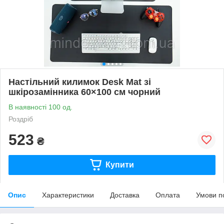
Настільний килимок Desk Mat зі
шкірозамінника 60×100 см чорний
В наявності 100 од.
Роздріб
523
₴
Купити
Опис
Характеристики
Доставка
Оплата
Умови п