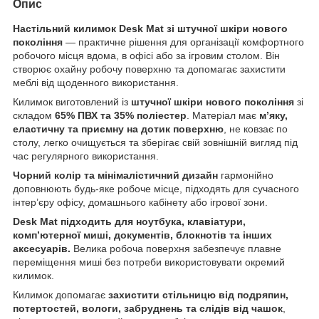
Опис
Настільний килимок Desk Mat зі штучної шкіри нового
покоління
— практичне рішення для організації комфортного
робочого місця вдома, в офісі або за ігровим столом. Він
створює охайну робочу поверхню та допомагає захистити
меблі від щоденного використання.
Килимок виготовлений із
штучної шкіри нового покоління
зі
складом
65% ПВХ та 35% поліестер
. Матеріал має
м’яку,
еластичну та приємну на дотик поверхню
, не ковзає по
столу, легко очищується та зберігає свій зовнішній вигляд під
час регулярного використання.
Чорний колір та мінімалістичний дизайн
гармонійно
доповнюють будь-яке робоче місце, підходять для сучасного
інтер’єру офісу, домашнього кабінету або ігрової зони.
Desk Mat підходить для ноутбука, клавіатури,
комп’ютерної миші, документів, блокнотів та інших
аксесуарів.
Велика робоча поверхня забезпечує плавне
переміщення миші без потреби використовувати окремий
килимок.
Килимок допомагає
захистити стільницю від подряпин,
потертостей, вологи, забруднень та слідів від чашок
,