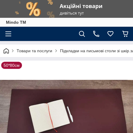
Mindo TM
Товари та послуги
Підкладки на письмові столи зі шкір.з
50*80см