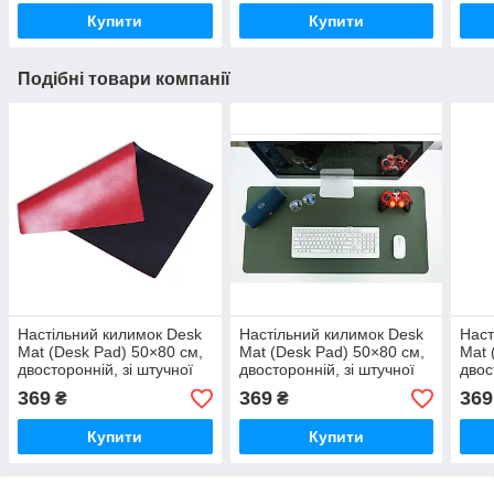
сріблясто-білий
зелений
коль
Купити
Купити
Подібні товари компанії
Настільний килимок Desk
Настільний килимок Desk
Наст
Mat (Desk Pad) 50×80 см,
Mat (Desk Pad) 50×80 см,
Mat 
двосторонній, зі штучної
двосторонній, зі штучної
двос
шкіри, для ноутбука,
шкіри, для ноутбука,
шкір
369
369
369
₴
₴
клавіатури та миші, чорно-
клавіатури та миші,
клав
бордовий
зелений
сині
Купити
Купити