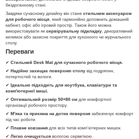
бездоганному стані.
Завдяки сучасному дизайну він стане
стильним аксесуаром
для робочого місця
, який гармонійно доповнить домашній
кабінет, офіс або ігровий простір. Також його можна
використовувати як
сервірувальну підкладку
, декоративний
килимок або захисне покриття для кухонного чи журнального
столу.
Переваги
✔
Стильний Desk Mat для сучасного робочого місця.
✔
Надійно захищає поверхню столу
від подряпин,
потертостей та вологи.
✔
Ідеально підходить для ноутбука, клавіатури та
комп'ютерної миші.
✔
Оптимальний розмір 50×80 см
для комфортної
організації робочого простору.
✔
М'яка та приємна на дотик поверхня
забезпечує комфорт
під час роботи.
✔
Плавне ковзання
для всіх типів комп'ютерних мишок.
✔
Легко очищується
вологою серветкою.