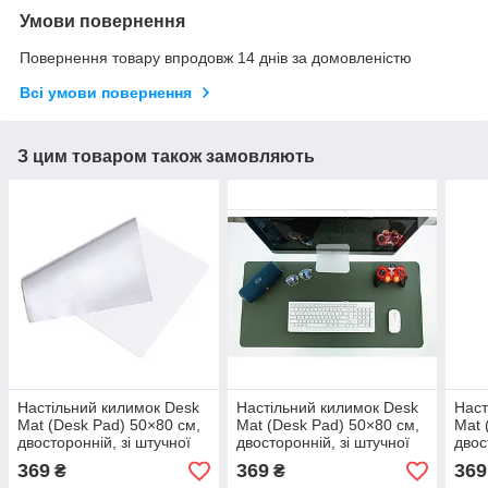
Умови повернення
Повернення товару впродовж 14 днів за домовленістю
Всі умови повернення
З цим товаром також замовляють
Настільний килимок Desk
Настільний килимок Desk
Наст
Mat (Desk Pad) 50×80 см,
Mat (Desk Pad) 50×80 см,
Mat 
двосторонній, зі штучної
двосторонній, зі штучної
двос
шкіри, для ноутбука,
шкіри, для ноутбука,
шкір
369
369
369
₴
₴
клавіатури та миші,
клавіатури та миші,
клав