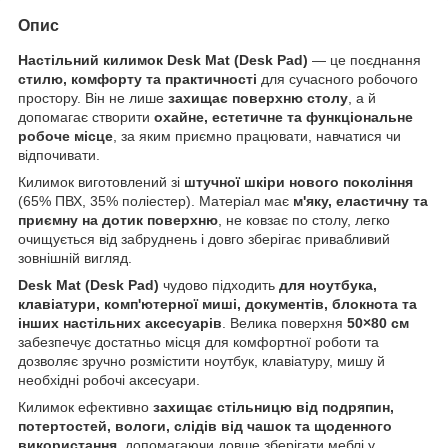
Опис
Настільний килимок Desk Mat (Desk Pad)
— це поєднання
стилю, комфорту та практичності
для сучасного робочого
простору. Він не лише
захищає поверхню столу
, а й
допомагає створити
охайне, естетичне та функціональне
робоче місце
, за яким приємно працювати, навчатися чи
відпочивати.
Килимок виготовлений зі
штучної шкіри нового покоління
(65% ПВХ, 35% поліестер). Матеріал має
м'яку, еластичну та
приємну на дотик поверхню
, не ковзає по столу, легко
очищується від забруднень і довго зберігає привабливий
зовнішній вигляд.
Desk Mat (Desk Pad)
чудово підходить
для ноутбука,
клавіатури, комп'ютерної миші, документів, блокнота та
інших настільних аксесуарів
. Велика поверхня
50×80 см
забезпечує достатньо місця для комфортної роботи та
дозволяє зручно розмістити ноутбук, клавіатуру, мишу й
необхідні робочі аксесуари.
Килимок ефективно
захищає стільницю від подряпин,
потертостей, вологи, слідів від чашок та щоденного
використання
, допомагаючи довше зберігати меблі у